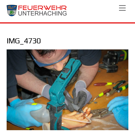
Skip
Men
to
content
IMG_4730