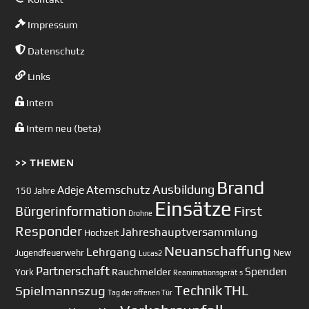
Impressum
Datenschutz
Links
Intern
Intern neu (beta)
>> THEMEN
Brand
Ausbildung
Atemschutz
Adeje
150 Jahre
Einsätze
First
Bürgerinformation
Drohne
Responder
Jahreshauptversammlung
Hochzeit
Neuanschaffung
Lehrgang
Jugendfeuerwehr
New
Lucas2
Partnerschaft
Spenden
Rauchmelder
York
Reanimationsgerät
s
Technik
Spielmannszug
THL
Tag der offenen Tür