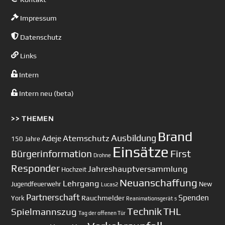
Impressum
Datenschutz
Links
Intern
Intern neu (beta)
>> THEMEN
Brand
Ausbildung
Atemschutz
Adeje
150 Jahre
Einsätze
First
Bürgerinformation
Drohne
Responder
Jahreshauptversammlung
Hochzeit
Neuanschaffung
Lehrgang
Jugendfeuerwehr
New
Lucas2
Partnerschaft
Spenden
Rauchmelder
York
Reanimationsgerät
s
Technik
Spielmannszug
THL
Tag der offenen Tür