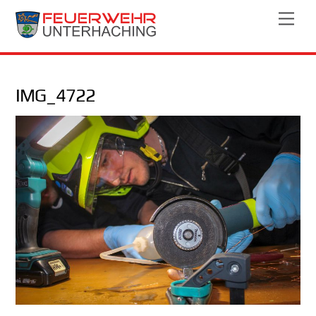
Skip
Men
to
content
IMG_4722