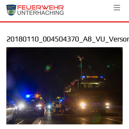
Skip
Men
to
content
20180110_004504370_A8_VU_Verson