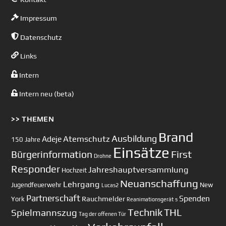
Impressum
Datenschutz
Links
Intern
Intern neu (beta)
>> THEMEN
Brand
Ausbildung
Atemschutz
Adeje
150 Jahre
Einsätze
First
Bürgerinformation
Drohne
Responder
Jahreshauptversammlung
Hochzeit
Neuanschaffung
Lehrgang
Jugendfeuerwehr
New
Lucas2
Partnerschaft
Spenden
Rauchmelder
York
Reanimationsgerät
s
Technik
Spielmannszug
THL
Tag der offenen Tür