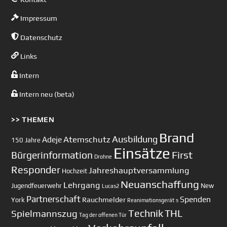
Impressum
Datenschutz
Links
Intern
Intern neu (beta)
>> THEMEN
Brand
Ausbildung
Atemschutz
Adeje
150 Jahre
Einsätze
First
Bürgerinformation
Drohne
Responder
Jahreshauptversammlung
Hochzeit
Neuanschaffung
Lehrgang
Jugendfeuerwehr
New
Lucas2
Partnerschaft
Spenden
Rauchmelder
York
Reanimationsgerät
s
Technik
Spielmannszug
THL
Tag der offenen Tür