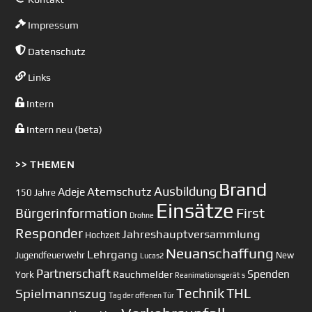
Impressum
Datenschutz
Links
Intern
Intern neu (beta)
>> THEMEN
Brand
Ausbildung
Atemschutz
Adeje
150 Jahre
Einsätze
First
Bürgerinformation
Drohne
Responder
Jahreshauptversammlung
Hochzeit
Neuanschaffung
Lehrgang
Jugendfeuerwehr
New
Lucas2
Partnerschaft
Spenden
Rauchmelder
York
Reanimationsgerät
s
Technik
Spielmannszug
THL
Tag der offenen Tür