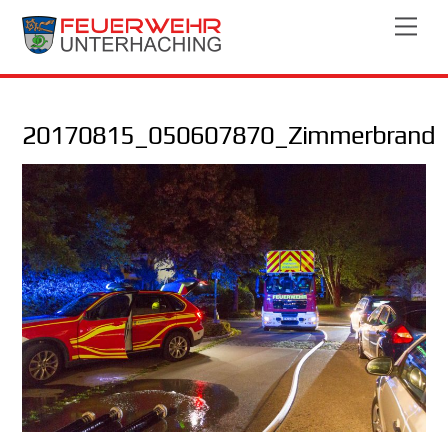
Skip
Men
to
content
20170815_050607870_Zimmerbrand