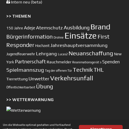
Intern neu (beta)
>> THEMEN
Brand
Ausbildung
Atemschutz
Adeje
150 Jahre
Einsätze
First
Bürgerinformation
Drohne
Responder
Jahreshauptversammlung
Hochzeit
Neuanschaffung
Lehrgang
Jugendfeuerwehr
New
Lucas2
Partnerschaft
Spenden
Rauchmelder
York
Reanimationsgerät
s
Technik
Spielmannszug
THL
Tag der offenen Tür
Verkehrsunfall
Unwetter
Tierrettung
Übung
Öffentlichkeitsarbeit
>> WETTERWARNUNG
Um die Webseite optimal gestalten und fortlaufend