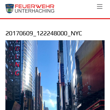
Skip
Men
to
content
20170609_122248000_NYC