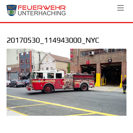
Skip
Men
to
content
20170530_114943000_NYC