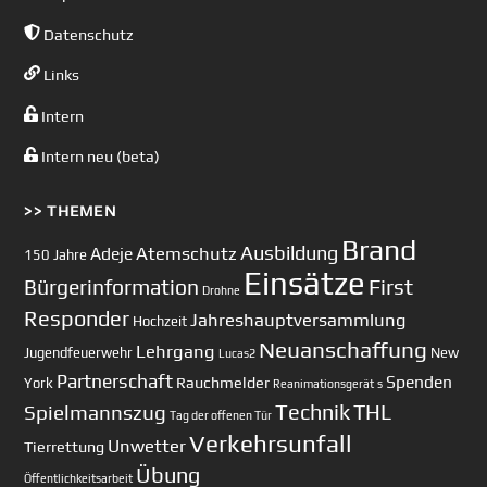
Datenschutz
Links
Intern
Intern neu (beta)
>> THEMEN
Brand
Ausbildung
Atemschutz
Adeje
150 Jahre
Einsätze
First
Bürgerinformation
Drohne
Responder
Jahreshauptversammlung
Hochzeit
Neuanschaffung
Lehrgang
Jugendfeuerwehr
New
Lucas2
Partnerschaft
Spenden
Rauchmelder
York
Reanimationsgerät
s
Technik
Spielmannszug
THL
Tag der offenen Tür
Verkehrsunfall
Unwetter
Tierrettung
Übung
Öffentlichkeitsarbeit