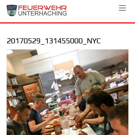
Skip
Men
to
content
20170529_131455000_NYC