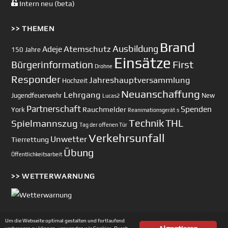
Intern neu (beta)
>> THEMEN
Brand
Ausbildung
Atemschutz
Adeje
150 Jahre
Einsätze
First
Bürgerinformation
Drohne
Responder
Jahreshauptversammlung
Hochzeit
Neuanschaffung
Lehrgang
Jugendfeuerwehr
New
Lucas2
Partnerschaft
Spenden
Rauchmelder
York
Reanimationsgerät
s
Technik
Spielmannszug
THL
Tag der offenen Tür
Verkehrsunfall
Unwetter
Tierrettung
Übung
Öffentlichkeitsarbeit
>> WETTERWARNUNG
Um die Webseite optimal gestalten und fortlaufend