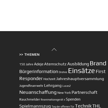
Back
>> THEMEN
To
Top
Brand
Ausbildung
Atemschutz
Adeje
150 Jahre
Einsätze
First
Bürgerinformation
Drohne
Responder
Jahreshauptversammlung
Hochzeit
Lehrgang
Jugendfeuerwehr
Lucas2
Neuanschaffung
Partnerschaft
New York
Spenden
Rauchmelder
Reanimationsgerät
s
Technik
Spielmannszug
THL
Tag der offenen Tür