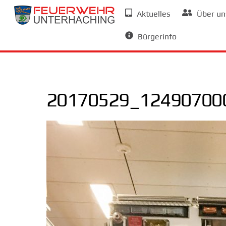
Skip
Aktuelles
Über un
to
Allgemeine Informationen
content
Bürgerinfo
20170529_12490700