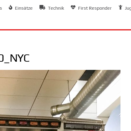
s
Einsätze
Technik
First Responder
Ju
0_NYC