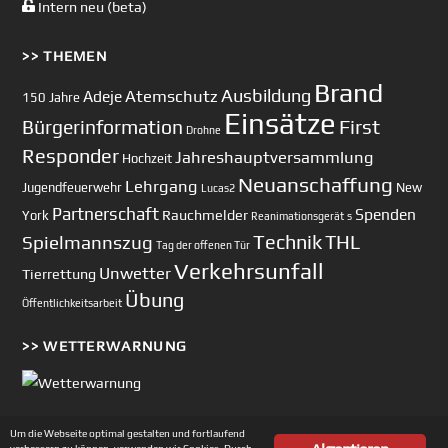
Intern neu (beta)
>> THEMEN
Brand
Ausbildung
Atemschutz
Adeje
150 Jahre
Einsätze
First
Bürgerinformation
Drohne
Responder
Jahreshauptversammlung
Hochzeit
Neuanschaffung
Lehrgang
Jugendfeuerwehr
New
Lucas2
Partnerschaft
Spenden
Rauchmelder
York
Reanimationsgerät
s
Technik
Spielmannszug
THL
Tag der offenen Tür
Verkehrsunfall
Unwetter
Tierrettung
Übung
Öffentlichkeitsarbeit
>> WETTERWARNUNG
Um die Webseite optimal gestalten und fortlaufend