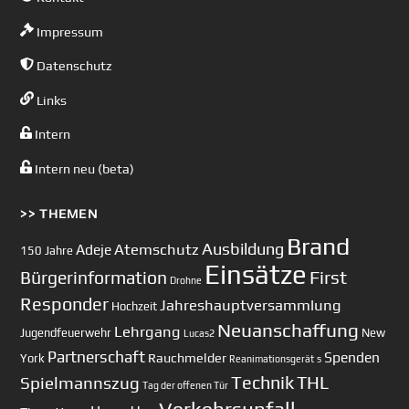
Impressum
Datenschutz
Links
Intern
Intern neu (beta)
>> THEMEN
Brand
Ausbildung
Atemschutz
Adeje
150 Jahre
Einsätze
First
Bürgerinformation
Drohne
Responder
Jahreshauptversammlung
Hochzeit
Neuanschaffung
Lehrgang
Jugendfeuerwehr
New
Lucas2
Partnerschaft
Spenden
Rauchmelder
York
Reanimationsgerät
s
Technik
Spielmannszug
THL
Tag der offenen Tür