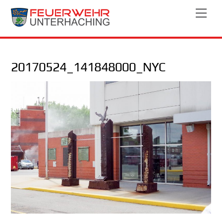
Skip
Men
to
content
20170524_141848000_NYC