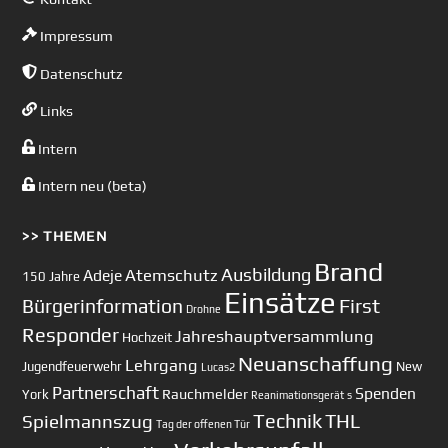
Impressum
Datenschutz
Links
Intern
Intern neu (beta)
>> THEMEN
Brand
Ausbildung
Atemschutz
Adeje
150 Jahre
Einsätze
First
Bürgerinformation
Drohne
Responder
Jahreshauptversammlung
Hochzeit
Neuanschaffung
Lehrgang
Jugendfeuerwehr
New
Lucas2
Partnerschaft
Spenden
Rauchmelder
York
Reanimationsgerät
s
Technik
Spielmannszug
THL
Tag der offenen Tür