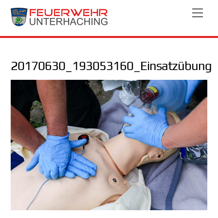
Skip
Men
to
content
20170630_193053160_Einsatzübung