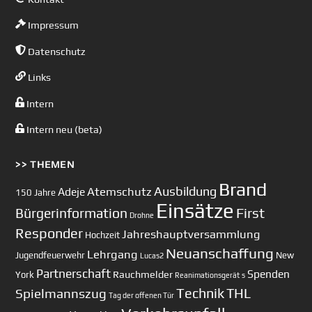
Impressum
Datenschutz
Links
Intern
Intern neu (beta)
>> THEMEN
Brand
Ausbildung
Atemschutz
Adeje
150 Jahre
Einsätze
First
Bürgerinformation
Drohne
Responder
Jahreshauptversammlung
Hochzeit
Neuanschaffung
Lehrgang
Jugendfeuerwehr
New
Lucas2
Partnerschaft
Spenden
Rauchmelder
York
Reanimationsgerät
s
Technik
Spielmannszug
THL
Tag der offenen Tür