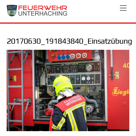
Skip
Men
to
content
20170630_191843840_Einsatzübung