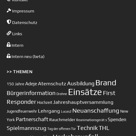
Impressum
Datenschutz
Links
Intern
Intern neu (beta)
>> THEMEN
Brand
Ausbildung
Atemschutz
Adeje
150 Jahre
Einsätze
First
Bürgerinformation
Drohne
Responder
Jahreshauptversammlung
Hochzeit
Neuanschaffung
Lehrgang
Jugendfeuerwehr
New
Lucas2
Partnerschaft
Spenden
Rauchmelder
York
Reanimationsgerät
s
Technik
Spielmannszug
THL
Tag der offenen Tür