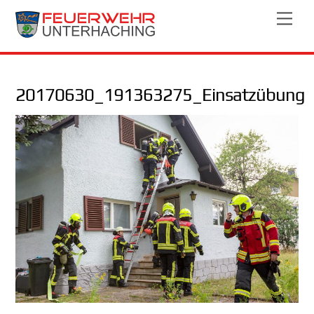
Skip
Men
to
content
20170630_191363275_Einsatzübung