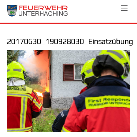
Skip
Men
to
content
20170630_190928030_Einsatzübung