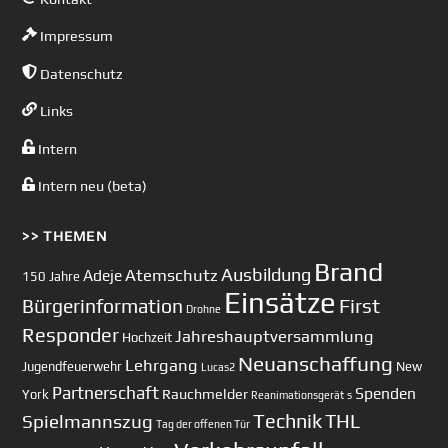
Impressum
Datenschutz
Links
Intern
Intern neu (beta)
>> THEMEN
Brand
Ausbildung
Atemschutz
Adeje
150 Jahre
Einsätze
First
Bürgerinformation
Drohne
Responder
Jahreshauptversammlung
Hochzeit
Neuanschaffung
Lehrgang
Jugendfeuerwehr
New
Lucas2
Partnerschaft
Spenden
Rauchmelder
York
Reanimationsgerät
s
Technik
Spielmannszug
THL
Tag der offenen Tür