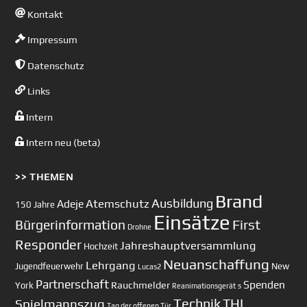
Kontakt
Impressum
Datenschutz
Links
Intern
Intern neu (beta)
>> THEMEN
Brand
Ausbildung
Atemschutz
Adeje
150 Jahre
Einsätze
First
Bürgerinformation
Drohne
Responder
Jahreshauptversammlung
Hochzeit
Neuanschaffung
Lehrgang
Jugendfeuerwehr
New
Lucas2
Partnerschaft
Spenden
Rauchmelder
York
Reanimationsgerät
s
Technik
Spielmannszug
THL
Tag der offenen Tür