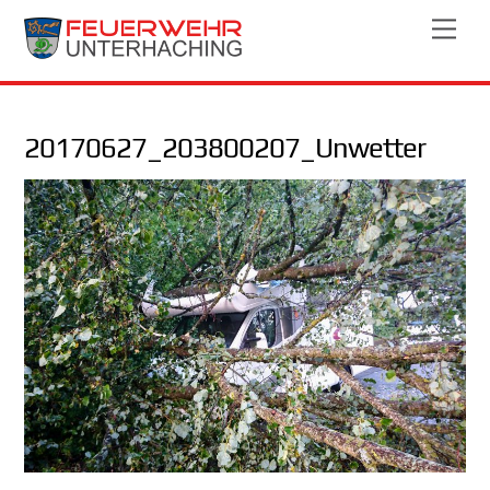
Skip
Men
to
content
20170627_203800207_Unwetter