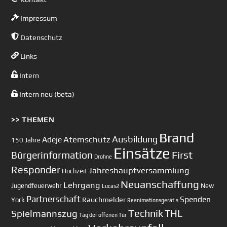
Impressum
Datenschutz
Links
Intern
Intern neu (beta)
>> THEMEN
Brand
Ausbildung
Atemschutz
Adeje
150 Jahre
Einsätze
First
Bürgerinformation
Drohne
Responder
Jahreshauptversammlung
Hochzeit
Neuanschaffung
Lehrgang
Jugendfeuerwehr
New
Lucas2
Partnerschaft
Spenden
Rauchmelder
York
Reanimationsgerät
s
Technik
Spielmannszug
THL
Tag der offenen Tür