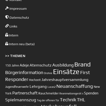
Impressum
Datenschutz
Links
Intern
Intern neu (beta)
>> THEMEN
Brand
Ausbildung
Atemschutz
Adeje
150 Jahre
Einsätze
First
Bürgerinformation
Drohne
Responder
Jahreshauptversammlung
Hochzeit
Neuanschaffung
Lehrgang
Jugendfeuerwehr
New
Lucas2
Partnerschaft
Spenden
Rauchmelder
York
Reanimationsgerät
s
Technik
Spielmannszug
THL
Tag der offenen Tür