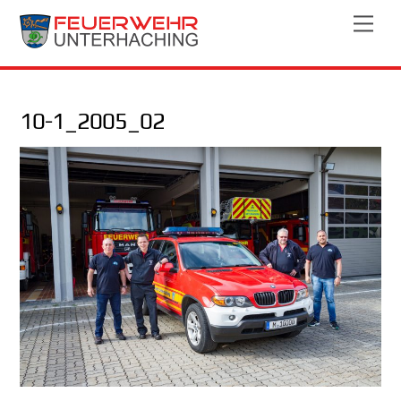
Skip
Men
to
content
10-1_2005_02