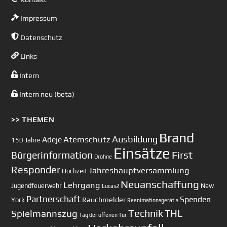
Impressum
Datenschutz
Links
Intern
Intern neu (beta)
>> THEMEN
Brand
Ausbildung
Atemschutz
Adeje
150 Jahre
Einsätze
First
Bürgerinformation
Drohne
Responder
Jahreshauptversammlung
Hochzeit
Neuanschaffung
Lehrgang
Jugendfeuerwehr
New
Lucas2
Partnerschaft
Spenden
Rauchmelder
York
Reanimationsgerät
s
Technik
Spielmannszug
THL
Tag der offenen Tür