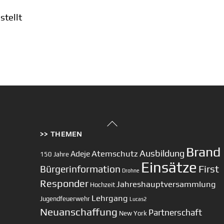
tellt
Back
>> THEMEN
To
Top
Brand
Ausbildung
Atemschutz
Adeje
150 Jahre
Einsätze
First
Bürgerinformation
Drohne
Responder
Jahreshauptversammlung
Hochzeit
Lehrgang
Jugendfeuerwehr
Lucas2
Neuanschaffung
Partnerschaft
New York