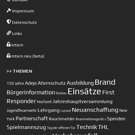
Impressum
Datenschutz
Links
Intern
Intern neu (beta)
>> THEMEN
Brand
Ausbildung
Atemschutz
Adeje
150 Jahre
Einsätze
First
Bürgerinformation
Drohne
Responder
Jahreshauptversammlung
Hochzeit
Neuanschaffung
Lehrgang
Jugendfeuerwehr
New
Lucas2
Partnerschaft
Spenden
Rauchmelder
York
Reanimationsgerät
s
Technik
Spielmannszug
THL
Tag der offenen Tür