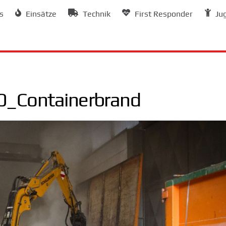
s
Einsätze
Technik
First Responder
Ju
_Containerbrand