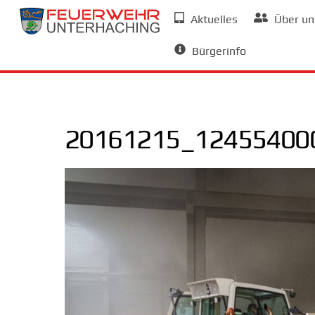
Skip
Aktuelles
Über un
to
Allgemeine Informationen
content
Bürgerinfo
20161215_124554000