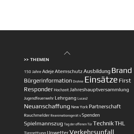
Back
>> THEMEN
To
Top
Brand
Ausbildung
Atemschutz
Adeje
150 Jahre
Einsätze
First
Bürgerinformation
Drohne
Responder
Jahreshauptversammlung
Hochzeit
Lehrgang
Jugendfeuerwehr
Lucas2
Neuanschaffung
Partnerschaft
New York
Spenden
Rauchmelder
Reanimationsgerät
s
Technik
Spielmannszug
THL
Tag der offenen Tür
Verkehrsunfall
Unwetter
Tierrettung