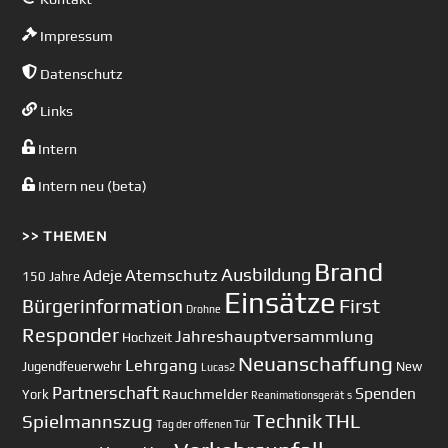
Impressum
Datenschutz
Links
Intern
Intern neu (beta)
>> THEMEN
Brand
Ausbildung
Atemschutz
Adeje
150 Jahre
Einsätze
First
Bürgerinformation
Drohne
Responder
Jahreshauptversammlung
Hochzeit
Neuanschaffung
Lehrgang
Jugendfeuerwehr
New
Lucas2
Partnerschaft
Spenden
Rauchmelder
York
Reanimationsgerät
s
Technik
Spielmannszug
THL
Tag der offenen Tür