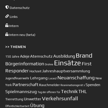
Datenschutz
Links
Intern
Intern neu (beta)
>> THEMEN
Brand
Ausbildung
Atemschutz
Adeje
150 Jahre
Einsätze
First
Bürgerinformation
Drohne
Responder
Jahreshauptversammlung
Hochzeit
Neuanschaffung
Lehrgang
Jugendfeuerwehr
New
Lucas2
Partnerschaft
Spenden
Rauchmelder
York
Reanimationsgerät
s
Technik
Spielmannszug
THL
Tag der offenen Tür
Verkehrsunfall
Unwetter
Tierrettung
Übung
Öffentlichkeitsarbeit