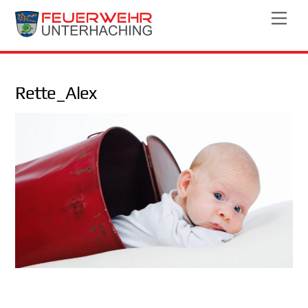
Skip
Men
to
content
Rette_Alex