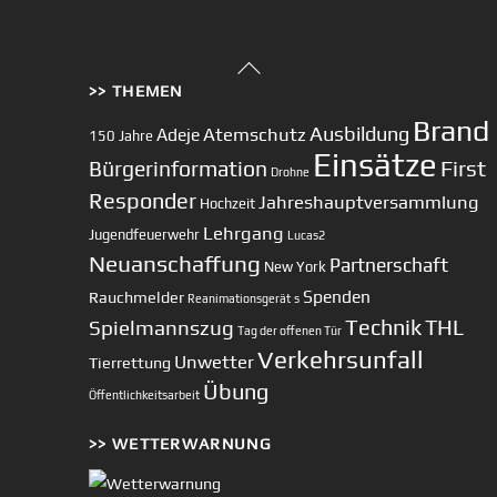
Back
>> THEMEN
To
Top
Brand
Ausbildung
Atemschutz
Adeje
150 Jahre
Einsätze
First
Bürgerinformation
Drohne
Responder
Jahreshauptversammlung
Hochzeit
Lehrgang
Jugendfeuerwehr
Lucas2
Neuanschaffung
Partnerschaft
New York
Spenden
Rauchmelder
Reanimationsgerät
s
Technik
Spielmannszug
THL
Tag der offenen Tür
Verkehrsunfall
Unwetter
Tierrettung
Übung
Öffentlichkeitsarbeit
>> WETTERWARNUNG