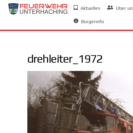
Skip
Aktuelles
Über un
to
Allgemeine Informationen
content
Bürgerinfo
drehleiter_1972