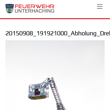
Skip
Men
to
content
20150908_191921000_Abholung_Drehl