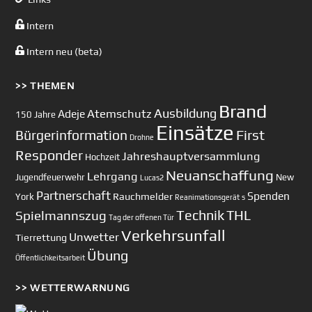
Intern
Intern neu (beta)
>> THEMEN
Brand
Ausbildung
Atemschutz
Adeje
150 Jahre
Einsätze
First
Bürgerinformation
Drohne
Responder
Jahreshauptversammlung
Hochzeit
Neuanschaffung
Lehrgang
Jugendfeuerwehr
New
Lucas2
Partnerschaft
Spenden
Rauchmelder
York
Reanimationsgerät
s
Technik
Spielmannszug
THL
Tag der offenen Tür
Verkehrsunfall
Unwetter
Tierrettung
Übung
Öffentlichkeitsarbeit
>> WETTERWARNUNG