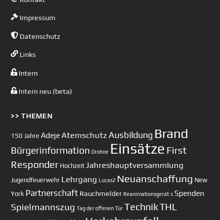
Impressum
Datenschutz
Links
Intern
Intern neu (beta)
>> THEMEN
Brand
Ausbildung
Atemschutz
Adeje
150 Jahre
Einsätze
First
Bürgerinformation
Drohne
Responder
Jahreshauptversammlung
Hochzeit
Neuanschaffung
Lehrgang
Jugendfeuerwehr
New
Lucas2
Partnerschaft
Spenden
Rauchmelder
York
Reanimationsgerät
s
Technik
Spielmannszug
THL
Tag der offenen Tür