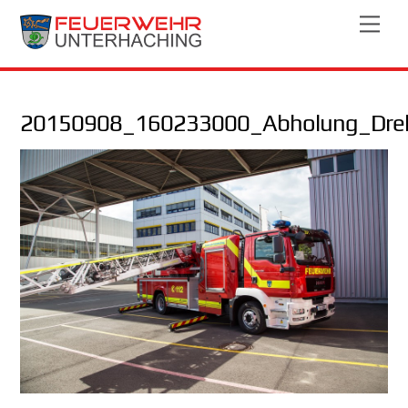
Skip
Men
to
content
20150908_160233000_Abholung_Drehl