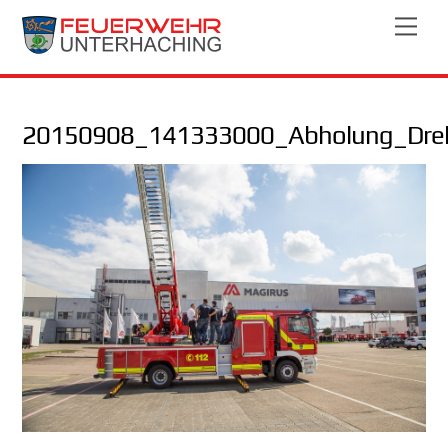
Skip
Men
to
content
20150908_141333000_Abholung_Drehl