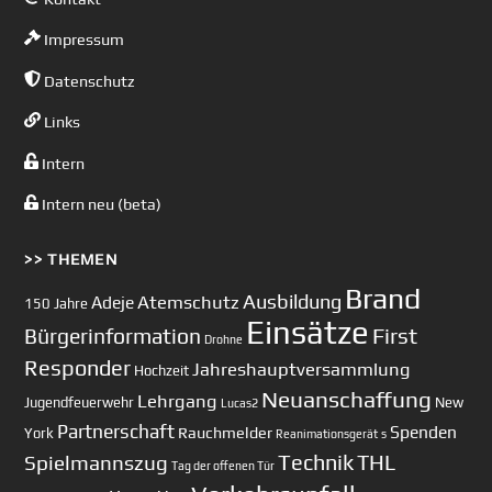
Impressum
Datenschutz
Links
Intern
Intern neu (beta)
>> THEMEN
Brand
Ausbildung
Atemschutz
Adeje
150 Jahre
Einsätze
First
Bürgerinformation
Drohne
Responder
Jahreshauptversammlung
Hochzeit
Neuanschaffung
Lehrgang
Jugendfeuerwehr
New
Lucas2
Partnerschaft
Spenden
Rauchmelder
York
Reanimationsgerät
s
Technik
Spielmannszug
THL
Tag der offenen Tür