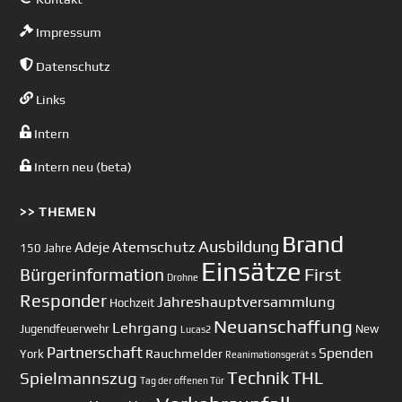
Impressum
Datenschutz
Links
Intern
Intern neu (beta)
>> THEMEN
Brand
Ausbildung
Atemschutz
Adeje
150 Jahre
Einsätze
First
Bürgerinformation
Drohne
Responder
Jahreshauptversammlung
Hochzeit
Neuanschaffung
Lehrgang
Jugendfeuerwehr
New
Lucas2
Partnerschaft
Spenden
Rauchmelder
York
Reanimationsgerät
s
Technik
Spielmannszug
THL
Tag der offenen Tür