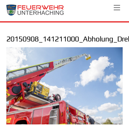
Skip
Men
to
content
20150908_141211000_Abholung_Drehl