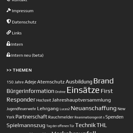
Impressum
Datenschutz
Links
Intern
Intern neu (beta)
>> THEMEN
Brand
Ausbildung
Atemschutz
Adeje
150 Jahre
Einsätze
First
Bürgerinformation
Drohne
Responder
Jahreshauptversammlung
Hochzeit
Neuanschaffung
Lehrgang
Jugendfeuerwehr
New
Lucas2
Partnerschaft
Spenden
Rauchmelder
York
Reanimationsgerät
s
Technik
Spielmannszug
THL
Tag der offenen Tür