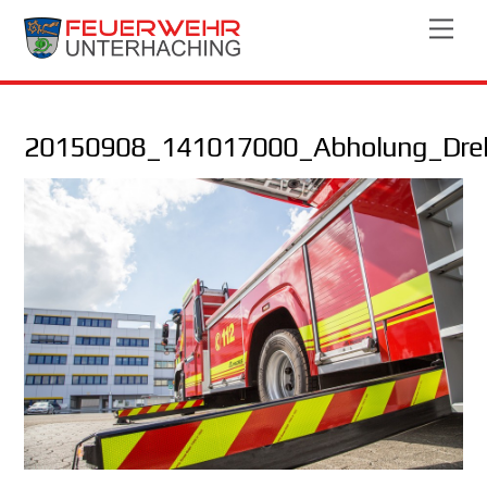
Skip
Men
to
content
20150908_141017000_Abholung_Drehl