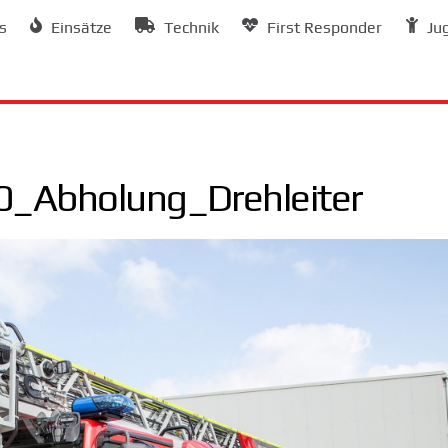
s
Einsätze
Technik
First Responder
Ju
_Abholung_Drehleiter