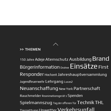
Back
>> THEMEN
To
Top
Brand
Ausbildung
Atemschutz
Adeje
150 Jahre
Einsätze
First
Bürgerinformation
Drohne
Responder
Jahreshauptversammlung
Hochzeit
Lehrgang
Jugendfeuerwehr
Lucas2
Neuanschaffung
Partnerschaft
New York
Spenden
Rauchmelder
Reanimationsgerät
s
Technik
Spielmannszug
THL
Tag der offenen Tür
Verkehrsunfall
Unwetter
Tierrettung