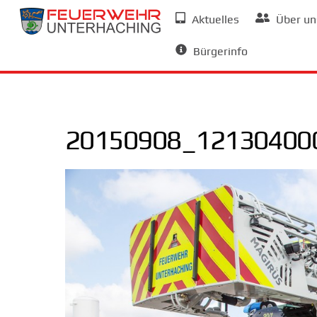
Skip
Aktuelles
Über un
to
Allgemeine Informationen
content
Bürgerinfo
20150908_121304000