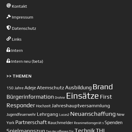
Kontakt
Impressum
Datenschutz
Links
Intern
Intern neu (beta)
>> THEMEN
Brand
Ausbildung
Atemschutz
Adeje
150 Jahre
Einsätze
First
Bürgerinformation
Drohne
Responder
Jahreshauptversammlung
Hochzeit
Neuanschaffung
Lehrgang
Jugendfeuerwehr
New
Lucas2
Partnerschaft
Spenden
Rauchmelder
York
Reanimationsgerät
s
Technik
Spielmannszug
THL
Tag der offenen Tür