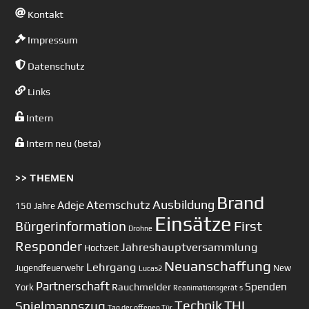
Kontakt
Impressum
Datenschutz
Links
Intern
Intern neu (beta)
>> THEMEN
Brand
Ausbildung
Atemschutz
Adeje
150 Jahre
Einsätze
First
Bürgerinformation
Drohne
Responder
Jahreshauptversammlung
Hochzeit
Neuanschaffung
Lehrgang
Jugendfeuerwehr
New
Lucas2
Partnerschaft
Spenden
Rauchmelder
York
Reanimationsgerät
s
Technik
Spielmannszug
THL
Tag der offenen Tür