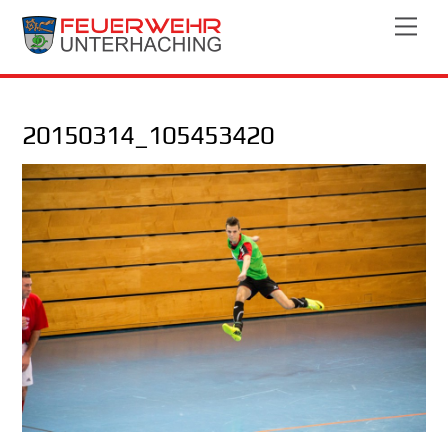
Skip
Men
to
content
20150314_105453420