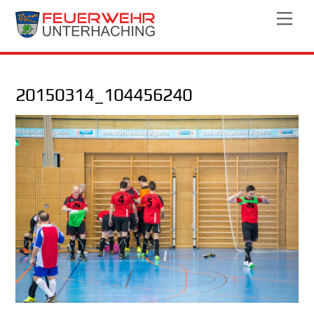
Skip
Men
to
content
20150314_104456240