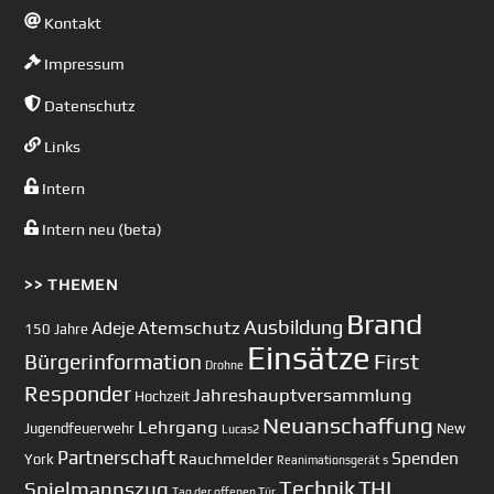
Kontakt
Impressum
Datenschutz
Links
Intern
Intern neu (beta)
>> THEMEN
Brand
Ausbildung
Atemschutz
Adeje
150 Jahre
Einsätze
First
Bürgerinformation
Drohne
Responder
Jahreshauptversammlung
Hochzeit
Neuanschaffung
Lehrgang
Jugendfeuerwehr
New
Lucas2
Partnerschaft
Spenden
Rauchmelder
York
Reanimationsgerät
s
Technik
Spielmannszug
THL
Tag der offenen Tür