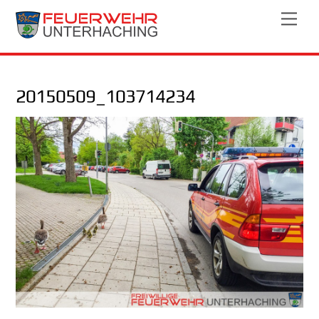
Skip
Men
to
content
20150509_103714234