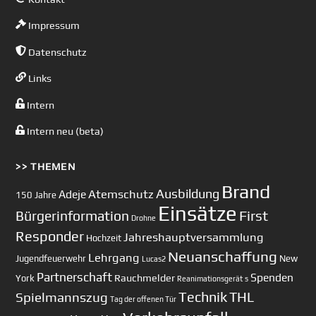
Impressum
Datenschutz
Links
Intern
Intern neu (beta)
>> THEMEN
Brand
Ausbildung
Atemschutz
Adeje
150 Jahre
Einsätze
First
Bürgerinformation
Drohne
Responder
Jahreshauptversammlung
Hochzeit
Neuanschaffung
Lehrgang
Jugendfeuerwehr
New
Lucas2
Partnerschaft
Spenden
Rauchmelder
York
Reanimationsgerät
s
Technik
Spielmannszug
THL
Tag der offenen Tür