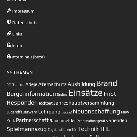
Impressum
Datenschutz
Links
Intern
Intern neu (beta)
>> THEMEN
Brand
Ausbildung
Atemschutz
Adeje
150 Jahre
Einsätze
First
Bürgerinformation
Drohne
Responder
Jahreshauptversammlung
Hochzeit
Neuanschaffung
Lehrgang
Jugendfeuerwehr
New
Lucas2
Partnerschaft
Spenden
Rauchmelder
York
Reanimationsgerät
s
Technik
Spielmannszug
THL
Tag der offenen Tür