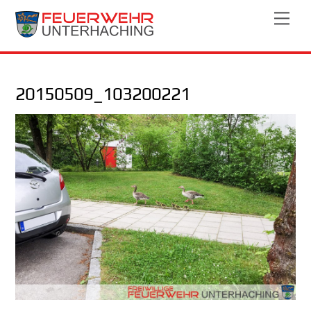
Skip
Men
to
content
20150509_103200221