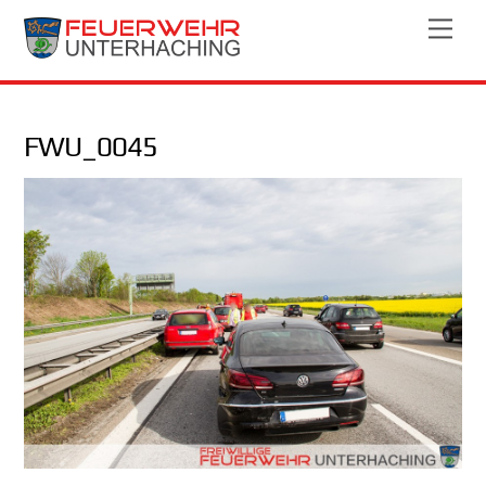
Skip
Men
to
content
FWU_0045