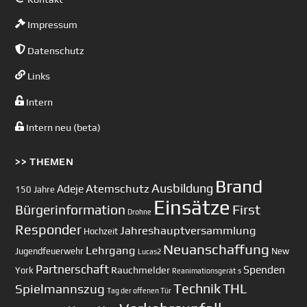
Impressum
Datenschutz
Links
Intern
Intern neu (beta)
>> THEMEN
Brand
Ausbildung
Atemschutz
Adeje
150 Jahre
Einsätze
First
Bürgerinformation
Drohne
Responder
Jahreshauptversammlung
Hochzeit
Neuanschaffung
Lehrgang
Jugendfeuerwehr
New
Lucas2
Partnerschaft
Spenden
Rauchmelder
York
Reanimationsgerät
s
Technik
Spielmannszug
THL
Tag der offenen Tür