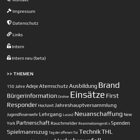
Impressum
Datenschutz
Links
Intern
Intern neu (beta)
>> THEMEN
Brand
Ausbildung
Atemschutz
Adeje
150 Jahre
Einsätze
First
Bürgerinformation
Drohne
Responder
Jahreshauptversammlung
Hochzeit
Neuanschaffung
Lehrgang
Jugendfeuerwehr
New
Lucas2
Partnerschaft
Spenden
Rauchmelder
York
Reanimationsgerät
s
Technik
Spielmannszug
THL
Tag der offenen Tür