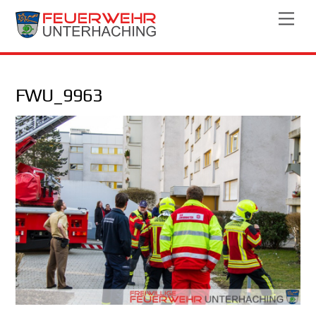
Skip
Men
to
content
FWU_9963