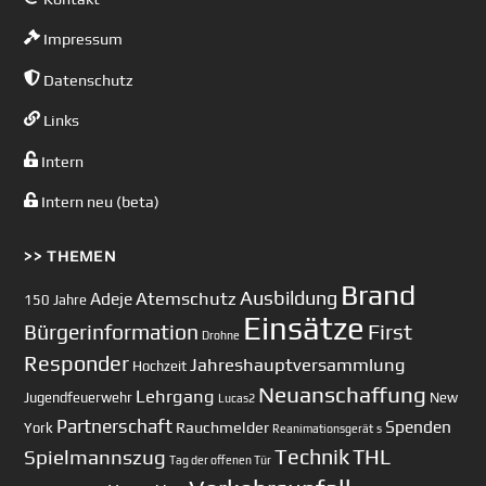
Impressum
Datenschutz
Links
Intern
Intern neu (beta)
>> THEMEN
Brand
Ausbildung
Atemschutz
Adeje
150 Jahre
Einsätze
First
Bürgerinformation
Drohne
Responder
Jahreshauptversammlung
Hochzeit
Neuanschaffung
Lehrgang
Jugendfeuerwehr
New
Lucas2
Partnerschaft
Spenden
Rauchmelder
York
Reanimationsgerät
s
Technik
Spielmannszug
THL
Tag der offenen Tür