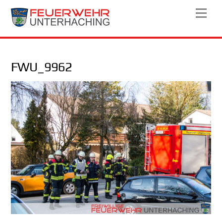
Skip
Men
to
content
FWU_9962