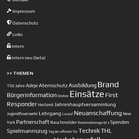
Impressum
Datenschutz
Links
Intern
Intern neu (beta)
>> THEMEN
Brand
Ausbildung
Atemschutz
Adeje
150 Jahre
Einsätze
First
Bürgerinformation
Drohne
Responder
Jahreshauptversammlung
Hochzeit
Neuanschaffung
Lehrgang
Jugendfeuerwehr
New
Lucas2
Partnerschaft
Spenden
Rauchmelder
York
Reanimationsgerät
s
Technik
Spielmannszug
THL
Tag der offenen Tür