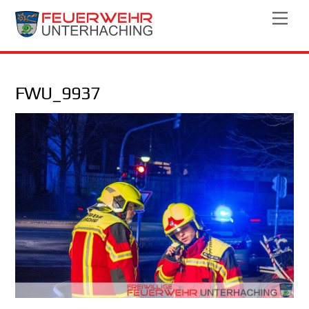
Skip
Men
to
content
FWU_9937