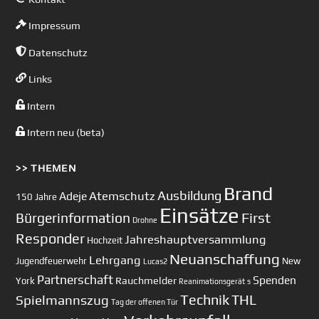
Impressum
Datenschutz
Links
Intern
Intern neu (beta)
>> THEMEN
Brand
Ausbildung
Atemschutz
Adeje
150 Jahre
Einsätze
First
Bürgerinformation
Drohne
Responder
Jahreshauptversammlung
Hochzeit
Neuanschaffung
Lehrgang
Jugendfeuerwehr
New
Lucas2
Partnerschaft
Spenden
Rauchmelder
York
Reanimationsgerät
s
Technik
Spielmannszug
THL
Tag der offenen Tür