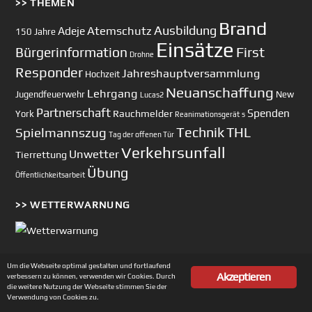
>> THEMEN
Brand
Ausbildung
Atemschutz
Adeje
150 Jahre
Einsätze
First
Bürgerinformation
Drohne
Responder
Jahreshauptversammlung
Hochzeit
Neuanschaffung
Lehrgang
Jugendfeuerwehr
New
Lucas2
Partnerschaft
Spenden
Rauchmelder
York
Reanimationsgerät
s
Technik
Spielmannszug
THL
Tag der offenen Tür
Verkehrsunfall
Unwetter
Tierrettung
Übung
Öffentlichkeitsarbeit
>> WETTERWARNUNG
Um die Webseite optimal gestalten und fortlaufend
Akzeptieren
verbessern zu können, verwenden wir Cookies. Durch
Copyright © 2002-2026 Feuerwehr Unterhaching
die weitere Nutzung der Webseite stimmen Sie der
Verwendung von Cookies zu.