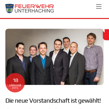
Skip
Men
to
content
18
JANUAR
2015
Die neue Vorstandschaft ist gewählt!