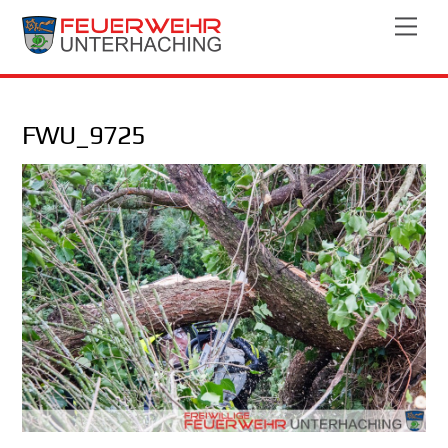
Skip
Men
to
content
FWU_9725