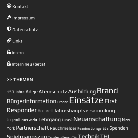
Kontakt
Impressum
Datenschutz
Links
Intern
Intern neu (beta)
>> THEMEN
Brand
Ausbildung
Atemschutz
Adeje
150 Jahre
Einsätze
First
Bürgerinformation
Drohne
Responder
Jahreshauptversammlung
Hochzeit
Neuanschaffung
Lehrgang
Jugendfeuerwehr
New
Lucas2
Partnerschaft
Spenden
Rauchmelder
York
Reanimationsgerät
s
Technik
Spielmannszug
THL
Tag der offenen Tür