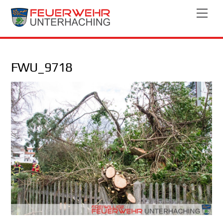
Skip
Men
to
content
FWU_9718