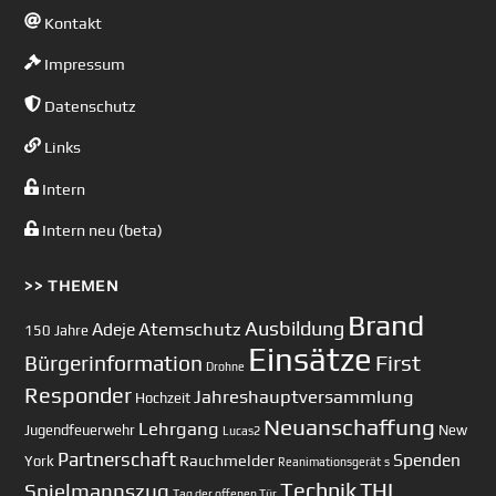
Kontakt
Impressum
Datenschutz
Links
Intern
Intern neu (beta)
>> THEMEN
Brand
Ausbildung
Atemschutz
Adeje
150 Jahre
Einsätze
First
Bürgerinformation
Drohne
Responder
Jahreshauptversammlung
Hochzeit
Neuanschaffung
Lehrgang
Jugendfeuerwehr
New
Lucas2
Partnerschaft
Spenden
Rauchmelder
York
Reanimationsgerät
s
Technik
Spielmannszug
THL
Tag der offenen Tür