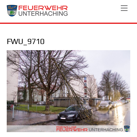
Skip
Men
to
content
FWU_9710