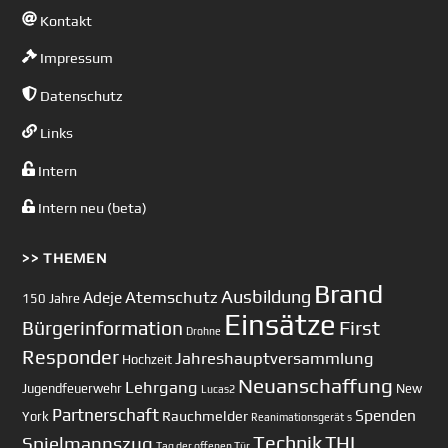
Kontakt
Impressum
Datenschutz
Links
Intern
Intern neu (beta)
>> THEMEN
Brand
Ausbildung
Atemschutz
Adeje
150 Jahre
Einsätze
First
Bürgerinformation
Drohne
Responder
Jahreshauptversammlung
Hochzeit
Neuanschaffung
Lehrgang
Jugendfeuerwehr
New
Lucas2
Partnerschaft
Spenden
Rauchmelder
York
Reanimationsgerät
s
Technik
Spielmannszug
THL
Tag der offenen Tür