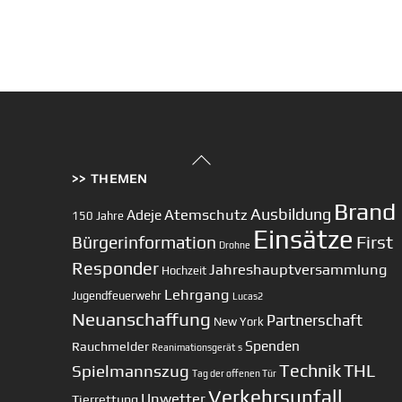
Back
>> THEMEN
To
Top
Brand
Ausbildung
Atemschutz
Adeje
150 Jahre
Einsätze
First
Bürgerinformation
Drohne
Responder
Jahreshauptversammlung
Hochzeit
Lehrgang
Jugendfeuerwehr
Lucas2
Neuanschaffung
Partnerschaft
New York
Spenden
Rauchmelder
Reanimationsgerät
s
Technik
Spielmannszug
THL
Tag der offenen Tür
Verkehrsunfall
Unwetter
Tierrettung