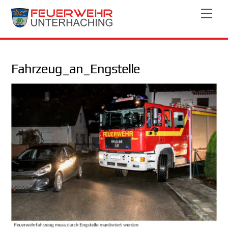
Skip
Men
to
content
Fahrzeug_an_Engstelle