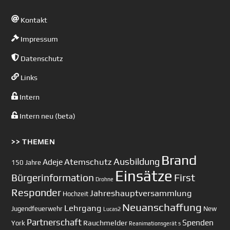
Kontakt
Impressum
Datenschutz
Links
Intern
Intern neu (beta)
>> THEMEN
Brand
Ausbildung
Atemschutz
Adeje
150 Jahre
Einsätze
First
Bürgerinformation
Drohne
Responder
Jahreshauptversammlung
Hochzeit
Neuanschaffung
Lehrgang
Jugendfeuerwehr
New
Lucas2
Partnerschaft
Spenden
Rauchmelder
York
Reanimationsgerät
s