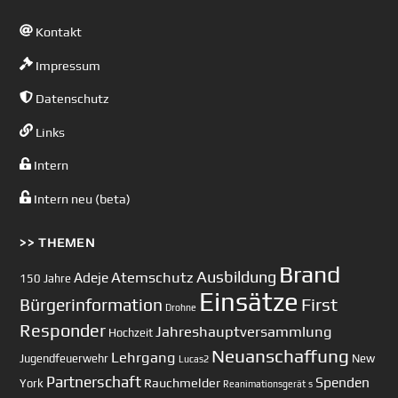
Kontakt
Impressum
Datenschutz
Links
Intern
Intern neu (beta)
>> THEMEN
Brand
Ausbildung
Atemschutz
Adeje
150 Jahre
Einsätze
First
Bürgerinformation
Drohne
Responder
Jahreshauptversammlung
Hochzeit
Neuanschaffung
Lehrgang
Jugendfeuerwehr
New
Lucas2
Partnerschaft
Spenden
Rauchmelder
York
Reanimationsgerät
s