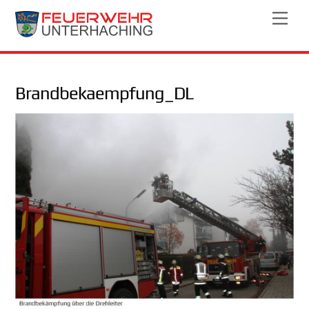
Skip
Men
to
content
Brandbekaempfung_DL