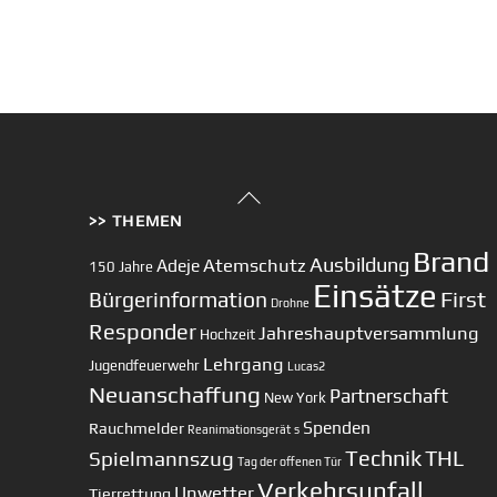
Back
>> THEMEN
To
Top
Brand
Ausbildung
Atemschutz
Adeje
150 Jahre
Einsätze
First
Bürgerinformation
Drohne
Responder
Jahreshauptversammlung
Hochzeit
Lehrgang
Jugendfeuerwehr
Lucas2
Neuanschaffung
Partnerschaft
New York
Spenden
Rauchmelder
Reanimationsgerät
s
Technik
Spielmannszug
THL
Tag der offenen Tür
Verkehrsunfall
Unwetter
Tierrettung