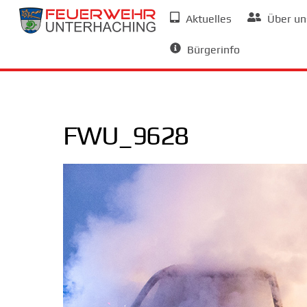
Skip
Aktuelles
Über un
to
Allgemeine Informationen
content
Bürgerinfo
FWU_9628