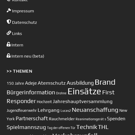
Impressum
Datenschutz
Links
Intern
Intern neu (beta)
>> THEMEN
Brand
Ausbildung
Atemschutz
Adeje
150 Jahre
Einsätze
First
Bürgerinformation
Drohne
Responder
Jahreshauptversammlung
Hochzeit
Neuanschaffung
Lehrgang
Jugendfeuerwehr
New
Lucas2
Partnerschaft
Spenden
Rauchmelder
York
Reanimationsgerät
s
Technik
Spielmannszug
THL
Tag der offenen Tür