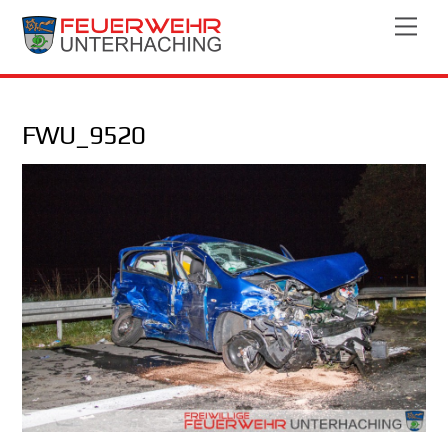
Skip
Men
to
content
FWU_9520